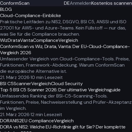
ConformScan
DE
Anmelden
Kostenlos scannen
BLOG
Cloud-Compliance-Einblicke
Praktische Leitfäden zu NIS2, DSGVO, BSI C5, ANSSI und ISO
27001 für AWS- und Azure-Teams. Kein Füllstoff — nur das,
was Sie für die Compliance brauchen.
Wiz
Drata
Vanta
Compliance
Vergleich
ConformScan vs Wiz, Drata, Vanta: Der EU-Cloud-Compliance-
Vergleich 2026
Umfassender Vergleich von Cloud-Compliance-Tools. Preise,
Funktionen, Framework-Abdeckung. Warum ConformScan
die europäische Alternative ist.
21. März 2026
·
10
min Lesezeit
BSI C5
Scanner
Vergleich
Cloud Security
Top 5 BSI C5 Scanner 2026: Der ultimative Vergleichsguide
Umfassendes Ranking der BSI-C5-Scanning-Tools.
Funktionen, Preise, Nachweiserstellung und Prüfer-Akzeptanz
im Vergleich.
21. März 2026
·
12
min Lesezeit
DORA
NIS2
EU Compliance
Vergleich
DORA vs NIS2: Welche EU-Richtlinie gilt für Sie? Der komplette