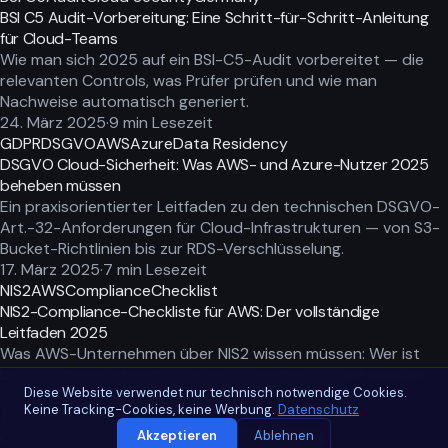
BSI C5 Audit-Vorbereitung: Eine Schritt-für-Schritt-Anleitung
für Cloud-Teams
Wie man sich 2025 auf ein BSI-C5-Audit vorbereitet — die
relevanten Controls, was Prüfer prüfen und wie man
Nachweise automatisch generiert.
24. März 2025
·
9
min Lesezeit
GDPR
DSGVO
AWS
Azure
Data Residency
DSGVO Cloud-Sicherheit: Was AWS- und Azure-Nutzer 2025
beheben müssen
Ein praxisorientierter Leitfaden zu den technischen DSGVO-
Art.-32-Anforderungen für Cloud-Infrastrukturen — von S3-
Bucket-Richtlinien bis zur RDS-Verschlüsselung.
17. März 2025
·
7
min Lesezeit
NIS2
AWS
Compliance
Checklist
NIS2-Compliance-Checkliste für AWS: Der vollständige
Leitfaden 2025
Was AWS-Unternehmen über NIS2 wissen müssen: Wer ist
betroffen, was ist zu prüfen und wie automatisiert man die
Diese Website verwendet nur technisch notwendige Cookies.
Compliance — bevor es der Prüfer tut.
Keine Tracking-Cookies, keine Werbung.
Datenschutz
10. März 2025
·
8
min Lesezeit
ConformScan
— EU Cloud Compliance Scanner
Akzeptieren
Ablehnen