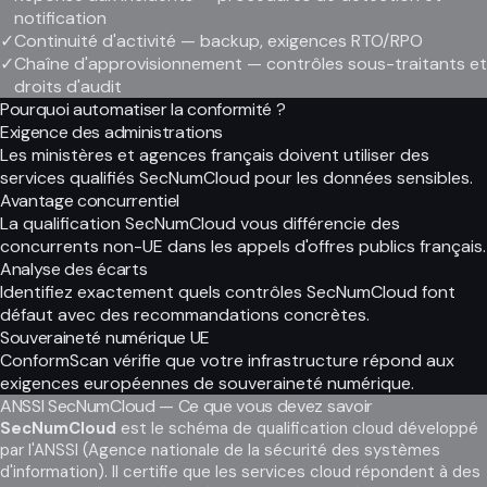
notification
✓
Continuité d'activité — backup, exigences RTO/RPO
✓
Chaîne d'approvisionnement — contrôles sous-traitants et
droits d'audit
Pourquoi automatiser la conformité ?
Exigence des administrations
Les ministères et agences français doivent utiliser des
services qualifiés SecNumCloud pour les données sensibles.
Avantage concurrentiel
La qualification SecNumCloud vous différencie des
concurrents non-UE dans les appels d'offres publics français.
Analyse des écarts
Identifiez exactement quels contrôles SecNumCloud font
défaut avec des recommandations concrètes.
Souveraineté numérique UE
ConformScan vérifie que votre infrastructure répond aux
exigences européennes de souveraineté numérique.
ANSSI SecNumCloud — Ce que vous devez savoir
SecNumCloud
est le schéma de qualification cloud développé
par l'ANSSI (Agence nationale de la sécurité des systèmes
d'information). Il certifie que les services cloud répondent à des