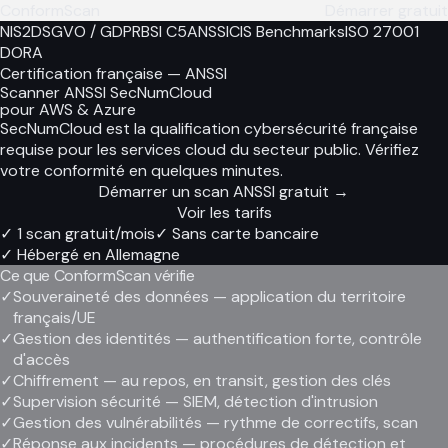
ConformScan
Démarrer gratuit
NIS2
DSGVO / GDPR
BSI C5
ANSSI
CIS Benchmarks
ISO 27001
DORA
Certification française — ANSSI
Scanner ANSSI SecNumCloud
pour AWS & Azure
SecNumCloud est la qualification cybersécurité française
requise pour les services cloud du secteur public. Vérifiez
votre conformité en quelques minutes.
Démarrer un scan ANSSI gratuit
→
Voir les tarifs
✓
1 scan gratuit/mois
✓
Sans carte bancaire
✓
Hébergé en Allemagne
Ce que ConformScan vérifie
✓
Souveraineté des données — application du territoire
français/UE
✓
Gestion des identités — authentification forte, contrôle
d'accès
✓
Chiffrement — au repos, en transit, gestion des clés
✓
Supervision sécurité — SIEM, détection d'intrusion
✓
Gestion des vulnérabilités — rythme de correctifs, scan
✓
Réponse aux incidents — procédures de détection et