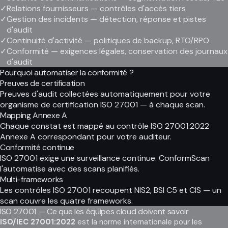
✓
Relations fournisseurs — contrôles d'accès tiers
✓
Gestion des incidents — détection, réponse et pistes
d'audit
✓
Continuité d'activité — politiques de backup, RTO/RPO
✓
Conformité — exigences légales, conservation des journaux
d'audit
Pourquoi automatiser la conformité ?
Preuves de certification
Preuves d'audit collectées automatiquement pour votre
organisme de certification ISO 27001 — à chaque scan.
Mapping Annexe A
Chaque constat est mappé au contrôle ISO 27001:2022
Annexe A correspondant pour votre auditeur.
Conformité continue
ISO 27001 exige une surveillance continue. ConformScan
l'automatise avec des scans planifiés.
Multi-frameworks
Les contrôles ISO 27001 recoupent NIS2, BSI C5 et CIS — un
scan couvre les quatre frameworks.
ISO 27001 — Ce que les équipes cloud doivent savoir
ISO/IEC 27001:2022
est la norme internationale pour les