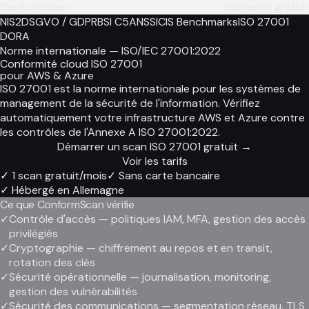
ConformScan
Démarrer gratuit
NIS2
DSGVO / GDPR
BSI C5
ANSSI
CIS Benchmarks
ISO 27001
DORA
Norme internationale — ISO/IEC 27001:2022
Conformité cloud ISO 27001
pour AWS & Azure
ISO 27001 est la norme internationale pour les systèmes de
management de la sécurité de l'information. Vérifiez
automatiquement votre infrastructure AWS et Azure contre
les contrôles de l'Annexe A ISO 27001:2022.
Démarrer un scan ISO 27001 gratuit
→
Voir les tarifs
✓
1 scan gratuit/mois
✓
Sans carte bancaire
✓
Hébergé en Allemagne
Ce que ConformScan vérifie
✓
Contrôle d'accès — politiques IAM, MFA, gestion des accès
privilégiés
✓
Cryptographie — chiffrement au repos et en transit,
rotation des clés
✓
Sécurité opérationnelle — journalisation, monitoring,
gestion des vulnérabilités
✓
Sécurité des communications — segmentation réseau, TLS