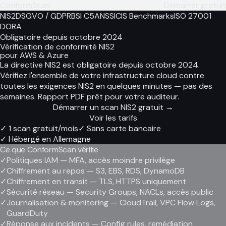
ConformScan
Démarrer gratuit
NIS2
DSGVO / GDPR
BSI C5
ANSSI
CIS Benchmarks
ISO 27001
DORA
Obligatoire depuis octobre 2024
Vérification de conformité NIS2
pour AWS & Azure
La directive NIS2 est obligatoire depuis octobre 2024.
Vérifiez l'ensemble de votre infrastructure cloud contre
toutes les exigences NIS2 en quelques minutes — pas des
semaines. Rapport PDF prêt pour votre auditeur.
Démarrer un scan NIS2 gratuit
→
Voir les tarifs
✓
1 scan gratuit/mois
✓
Sans carte bancaire
✓
Hébergé en Allemagne
Ce que ConformScan vérifie
✓
Politiques IAM — MFA, accès moindre privilège
✓
Chiffrement au repos — S3, EBS, RDS, DynamoDB
✓
Chiffrement en transit — TLS, HTTPS uniquement
✓
Sécurité réseau — Security Groups, NACLs, accès public
✓
Journalisation & monitoring — CloudTrail, VPC Flow Logs,
GuardDuty
✓
Réponse aux incidents — Config rules, remédiation