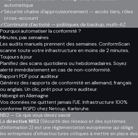
automatique
✓
Sécurité chaîne d'approvisionnement — accès tiers, rôles
cross-account
✓
Continuité d'activité — politiques de backup, multi-AZ
Pourquoi automatiser la conformité ?
Minutes, pas semaines
Les audits manuels prennent des semaines. ConformScan
scanne toute votre infrastructure en moins de 2 minutes.
Toujours à jour
Planifiez des scans quotidiens ou hebdomadaires. Soyez
alerté immédiatement en cas de non-conformité.
Rapport PDF pour auditeur
Générez des rapports de conformité en allemand, français
ou anglais. Un clic, prêt pour votre auditeur.
Hébergé en Allemagne
Vos données ne quittent jamais l'UE. Infrastructure 100%
conforme RGPD chez Netcup, Karlsruhe.
NIS2 — Ce que vous devez savoir
La
directive NIS2
(Sécurité des réseaux et des systèmes
d'information 2) est une réglementation européenne qui oblige
les entreprises d'infrastructures critiques à mettre en place des